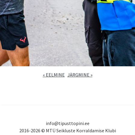
« EELMINE
JÄRGMINE »
info@tipusttopini.ee
2016-2026 © MTÜ Seikluste Korraldamise Klubi